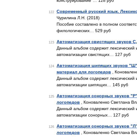
конструирование"… 128 руб
Современный русский язык. Лексико
122
Чурилина Л.Н. (2018)
Пособие составлено в полном соответс
филологических… 529 руб
Автоматизация свистящих звуков С, С
123
Данный альбом содержит лексический 
автоматизации свистящих… 127 руб
Автоматизация шипящих звуков "Ш", 
124
материал для логопедов
, Коновален
Данный альбом содержит лексический 
автоматизации шипящих… 145 руб
Автоматизация сонорных звуков "Р",
125
логопедов
, Коноваленко Светлана Вл
Данный альбом содержит лексический 
автоматизации сонорных… 127 руб
Автоматизация сонорных звуков "Л"
126
логопедов
, Коноваленко Светлана Вл