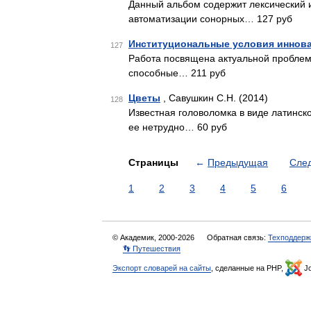
Данный альбом содержит лексический 
автоматизации сонорных… 127 руб
Институциональные условия иннов
127
Работа посвящена актуальной проблем
способные… 211 руб
Цветы
, Савушкин С.Н. (2014)
128
Известная головоломка в виде латинск
ее нетрудно… 60 руб
Страницы
←
Предыдущая
Сле
1
2
3
4
5
6
© Академик, 2000-2026
Обратная связь:
Техподдерж
👣 Путешествия
Экспорт словарей на сайты
, сделанные на PHP,
Jo