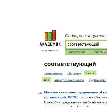
Словари и энциклоп
academic.ru
Толкования
Переводы
соответствующий
Толкование
Перевод
Книги
все
электронные книги
аудиокниги
Математика и конструирование. 4 
121
организаций. ФГОС
, Волкова Светла
В пособии представлен учебный матер