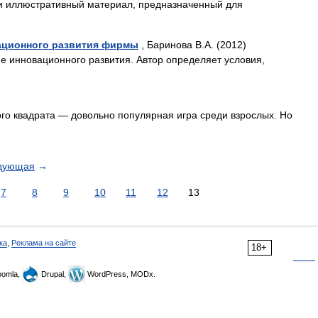
и иллюстративный материал, предназначенный для
ационного развития фирмы
, Баринова В.А. (2012)
е инновационного развития. Автор определяет условия,
ого квадрата — довольно популярная игра среди взрослых. Но
дующая
→
7
8
9
10
11
12
13
ка
,
Реклама на сайте
18+
omla,
Drupal,
WordPress, MODx.